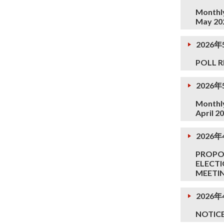
Monthly
May 20
2026年
POLL R
2026
Monthly
April 2
2026年
PROPOS
ELECTI
MEETI
2026年
NOTIC